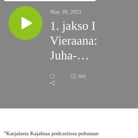
May 18, 2023
1. jakso I
Vieraana:
Juha-
Matti
684
Saksa I
Karjalasta
Kajahtaa
-Podcast
”Karjalasta Kajahtaa podcastissa puhutaan